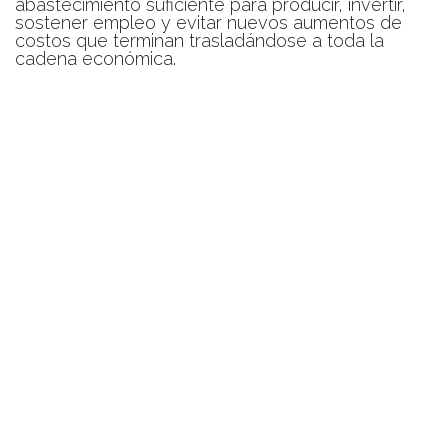
abastecimiento suficiente para producir, invertir,
sostener empleo y evitar nuevos aumentos de
costos que terminan trasladándose a toda la
cadena económica.
Sin energía suficiente y previsible, la producción
se frena, los costos suben, los precios se
presionan y la competitividad se deteriora.
Unión Industrial de Córdoba
en
Noticias gremiales
Parque Empresarial Aeropuerto (PEA) - Edificio Plaza Central- Av.
La Voz del Interior Km 8 ½, 2° Piso, Oficina 6 – X5008, Córdoba